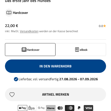
Das erste Jahr des Hundes
Hardcover
Angebot
22,00 €
0.0
inkl. MwSt.
Versandkosten
werden an der Kasse berechnet
Hardcover
eBook
IN DEN WARENKORB
Lieferbar, vsl. versandfertig
27.08.2026 - 07.09.2026
ARTIKEL MERKEN