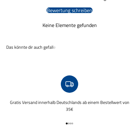
Bewertung schreiben
Keine Elemente gefunden
Gratis Versand innerhalb Deutschlands ab einem Bestellwert von
35€
Gehe zu Element 1
Gehe zu Element 2
Gehe zu Element 3
Gehe zu Element 4