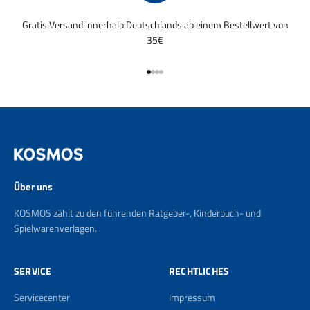
Gratis Versand innerhalb Deutschlands ab einem Bestellwert von
35€
Gehe zu Element 1
Gehe zu Element 2
Gehe zu Element 3
Gehe zu Element 4
Über uns
KOSMOS zählt zu den führenden Ratgeber-, Kinderbuch- und
Spielwarenverlagen.
SERVICE
RECHTLICHES
Servicecenter
Impressum