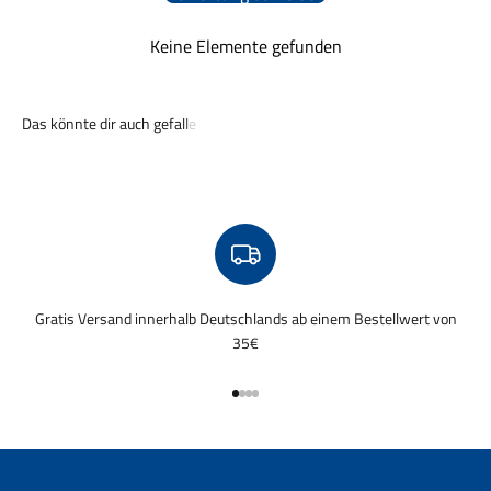
Keine Elemente gefunden
Gratis Versand innerhalb Deutschlands ab einem Bestellwert von
35€
Gehe zu Element 1
Gehe zu Element 2
Gehe zu Element 3
Gehe zu Element 4