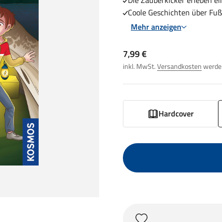
Die Zauberkicker erleben e
Coole Geschichten über Fuß
Mehr anzeigen
Angebot
7,99 €
inkl. MwSt.
Versandkosten
werden
Hardcover