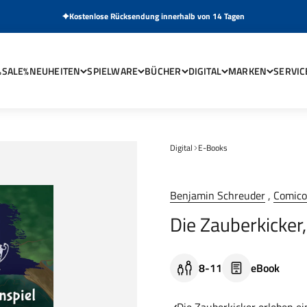
Kostenlose Rücksendung innerhalb von 14 Tagen
%SALE%
NEUHEITEN
SPIELWARE
BÜCHER
DIGITAL
MARKEN
SERVIC
Digital
E-Books
Benjamin Schreuder
,
Comicon
Die Zauberkicker,
8-11
eBook