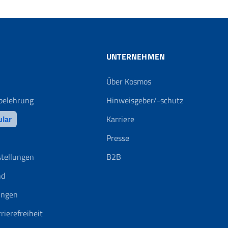
UNTERNEHMEN
Über Kosmos
belehrung
Hinweisgeber/-schutz
ular
Karriere
Presse
stellungen
B2B
nd
ungen
rierefreiheit