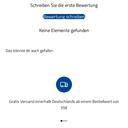
Schreiben Sie die erste Bewertung
Bewertung schreiben
Keine Elemente gefunden
Gratis Versand innerhalb Deutschlands ab einem Bestellwert von
35€
Gehe zu Element 1
Gehe zu Element 2
Gehe zu Element 3
Gehe zu Element 4