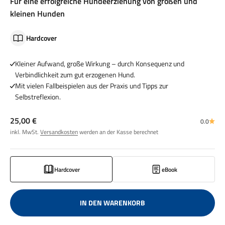
Für eine erfolgreiche Hundeerziehung von großen und
kleinen Hunden
Hardcover
Kleiner Aufwand, große Wirkung – durch Konsequenz und
Verbindlichkeit zum gut erzogenen Hund.
Mit vielen Fallbeispielen aus der Praxis und Tipps zur
Selbstreflexion.
Angebot
25,00 €
0.0
inkl. MwSt.
Versandkosten
werden an der Kasse berechnet
Hardcover
eBook
IN DEN WARENKORB