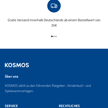
Gratis Versand innerhalb Deutschlands ab einem Bestellwert von
35€
Gehe zu Element 1
Gehe zu Element 2
Gehe zu Element 3
Gehe zu Element 4
Über uns
KOSMOS zählt zu den führenden Ratgeber-, Kinderbuch- und
Spielwarenverlagen.
SERVICE
RECHTLICHES