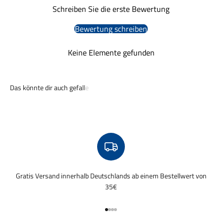
Schreiben Sie die erste Bewertung
Bewertung schreiben
Keine Elemente gefunden
Gratis Versand innerhalb Deutschlands ab einem Bestellwert von
35€
Gehe zu Element 1
Gehe zu Element 2
Gehe zu Element 3
Gehe zu Element 4