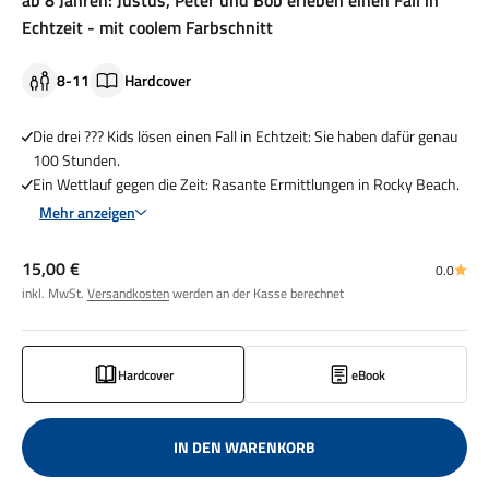
ab 8 Jahren: Justus, Peter und Bob erleben einen Fall in
Echtzeit - mit coolem Farbschnitt
8-11
Hardcover
Die drei ??? Kids lösen einen Fall in Echtzeit: Sie haben dafür genau
100 Stunden.
Ein Wettlauf gegen die Zeit: Rasante Ermittlungen in Rocky Beach.
Mehr anzeigen
Angebot
15,00 €
0.0
inkl. MwSt.
Versandkosten
werden an der Kasse berechnet
Hardcover
eBook
IN DEN WARENKORB