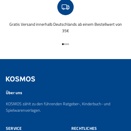
Gratis Versand innerhalb Deutschlands ab einem Bestellwert von
35€
Gehe zu Element 1
Gehe zu Element 2
Gehe zu Element 3
Gehe zu Element 4
Über uns
KOSMOS zählt zu den führenden Ratgeber-, Kinderbuch- und
Spielwarenverlagen.
SERVICE
RECHTLICHES