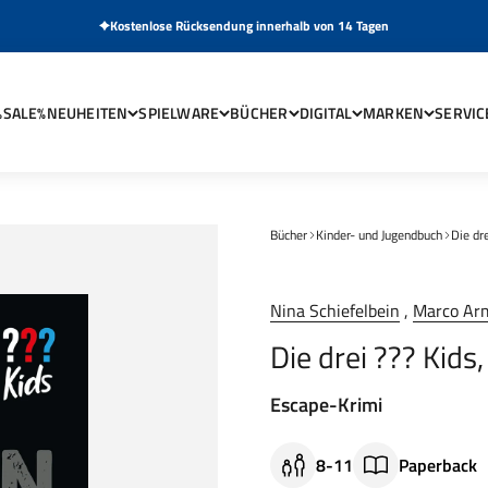
Kostenlose Rücksendung innerhalb von 14 Tagen
%SALE%
NEUHEITEN
SPIELWARE
BÜCHER
DIGITAL
MARKEN
SERVIC
Bücher
Kinder- und Jugendbuch
Die dre
Nina Schiefelbein
,
Marco Ar
Die drei ??? Kids
Escape-Krimi
8-11
Paperback