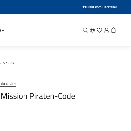
Direkt vom Hersteller
Suche
Wunschliste
Anmelden
Warenkor
E
i ??? Kids
mbruster
, Mission Piraten-Code