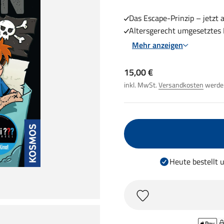
Das Escape-Prinzip – jetzt a
Altersgerecht umgesetztes E
Mehr anzeigen
Angebot
15,00 €
inkl. MwSt.
Versandkosten
werden
Heute bestellt