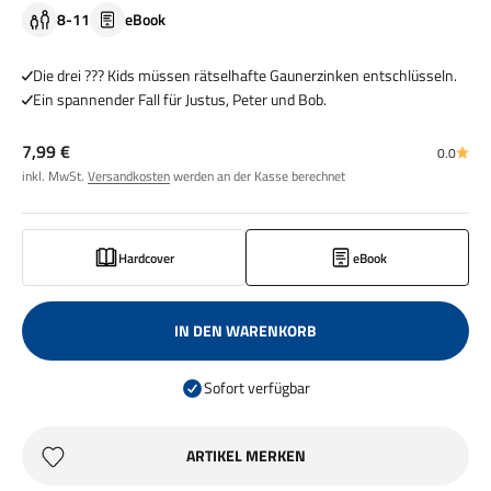
8-11
eBook
Die drei ??? Kids müssen rätselhafte Gaunerzinken entschlüsseln.
Ein spannender Fall für Justus, Peter und Bob.
Angebot
7,99 €
0.0
inkl. MwSt.
Versandkosten
werden an der Kasse berechnet
Hardcover
eBook
IN DEN WARENKORB
Sofort verfügbar
ARTIKEL MERKEN