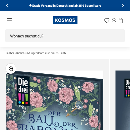
Zum Inhalt springen
Gratis Versand in Deutschland ab 35 € Bestellwert
KOSMOS Verlag
Menü
Wunschliste
Anmelden
Warenk
Bücher
Kinder- und Jugendbuch
Die drei !!! - Buch
Bild vergrößern