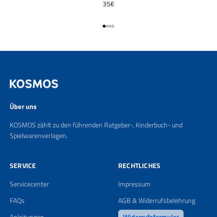
35€
Gehe zu Element 1
Gehe zu Element 2
Gehe zu Element 3
Gehe zu Element 4
Über uns
KOSMOS zählt zu den führenden Ratgeber-, Kinderbuch- und
Spielwarenverlagen.
SERVICE
RECHTLICHES
Servicecenter
Impressum
FAQs
AGB & Widerrufsbelehrung
Anleitungen
Widerrufsformular