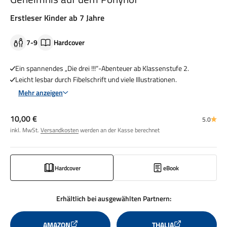
Erstleser Kinder ab 7 Jahre
7-9
Hardcover
Ein spannendes „Die drei !!!“-Abenteuer ab Klassenstufe 2.
Leicht lesbar durch Fibelschrift und viele Illustrationen.
Mehr anzeigen
Angebot
10,00 €
5.0
inkl. MwSt.
Versandkosten
werden an der Kasse berechnet
Hardcover
eBook
Erhältlich bei ausgewählten Partnern:
AMAZON
THALIA