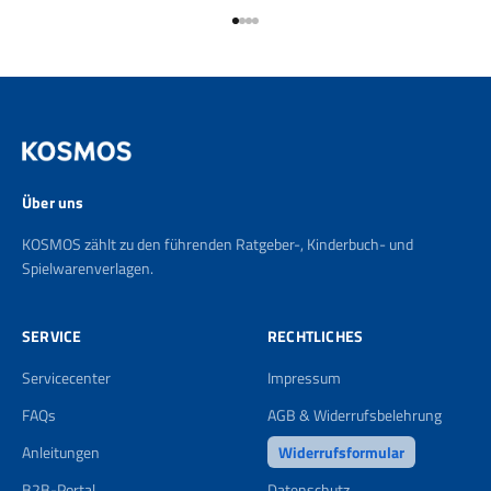
Gehe zu Element 1
Gehe zu Element 2
Gehe zu Element 3
Gehe zu Element 4
Über uns
KOSMOS zählt zu den führenden Ratgeber-, Kinderbuch- und
Spielwarenverlagen.
SERVICE
RECHTLICHES
Servicecenter
Impressum
FAQs
AGB & Widerrufsbelehrung
Anleitungen
Widerrufsformular
B2B-Portal
Datenschutz