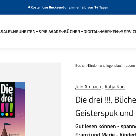
Kostenlose Rücksendung innerhalb von 14 Tagen
%SALE%
NEUHEITEN
SPIELWARE
BÜCHER
DIGITAL
MARKEN
SERVIC
Bücher
Kinder- und Jugendbuch
Lesen 
Jule Ambach
,
Katja Rau
Die drei !!!, Büc
Geisterspuk und 
Gut lesen können - spann
Franzi und Marie - Kinder