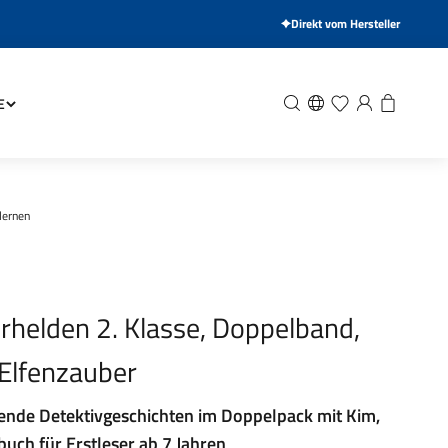
Direkt vom Hersteller
Suche
Wunschliste
Anmelden
Warenkor
E
lernen
herhelden 2. Klasse, Doppelband,
Elfenzauber
ende Detektivgeschichten im Doppelpack mit Kim,
buch für Erstleser ab 7 Jahren