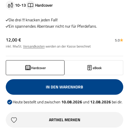
10-13
Hardcover
Die drei !!! knacken jeden Fall!
Ein spannendes Abenteuer nicht nur für Pferdefans.
Angebot
12,00 €
5.0
inkl. MwSt.
Versandkosten
werden an der Kasse berechnet
Hardcover
eBook
IN DEN WARENKORB
Heute bestellt und zwischen
10.08.2026
und
12.08.2026
bei dir.
ARTIKEL MERKEN