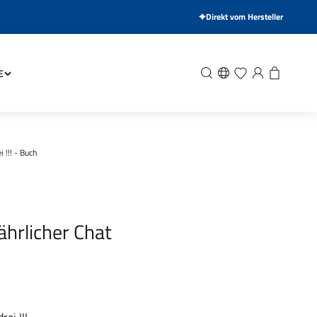
Direkt vom Hersteller
Suche
Wunschliste
Anmelden
Warenkor
E
i !!! - Buch
efährlicher Chat