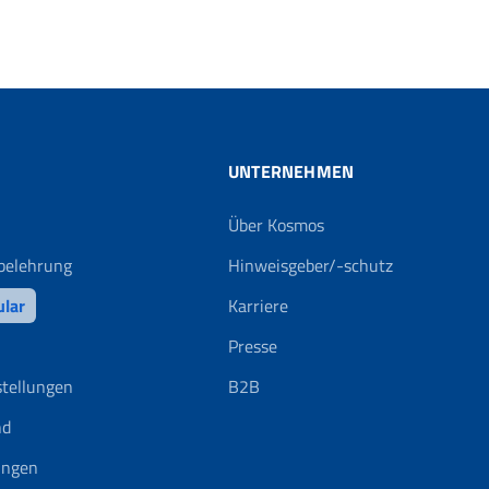
UNTERNEHMEN
Über Kosmos
belehrung
Hinweisgeber/-schutz
ular
Karriere
Presse
stellungen
B2B
nd
ungen