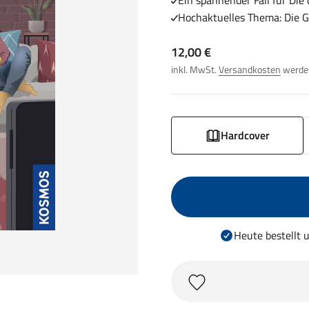
Ein spannender Fall für Die d
Hochaktuelles Thema: Die G
Angebot
12,00 €
inkl. MwSt.
Versandkosten
werden
Hardcover
Heute bestellt