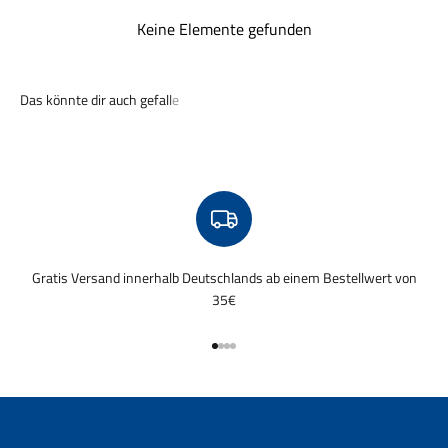
Keine Elemente gefunden
Gratis Versand innerhalb Deutschlands ab einem Bestellwert von
35€
Gehe zu Element 1
Gehe zu Element 2
Gehe zu Element 3
Gehe zu Element 4