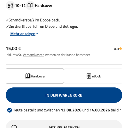
10-12
Hardcover
Schmökerspaß im Doppelpack.
Die drei !!! überführen Diebe und Betrüger.
Mehr anzeigen
Angebot
15,00 €
0.0
inkl. MwSt.
Versandkosten
werden an der Kasse berechnet
Hardcover
eBook
IN DEN WARENKORB
Heute bestellt und zwischen
12.08.2026
und
14.08.2026
bei dir.
ARTIKEL MERKEN