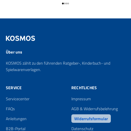
Gehe zu Element 1
Gehe zu Element 2
Gehe zu Element 3
Gehe zu Element 4
Über uns
KOSMOS zählt zu den führenden Ratgeber-, Kinderbuch- und
Spielwarenverlagen.
SERVICE
RECHTLICHES
Servicecenter
Impressum
FAQs
AGB & Widerrufsbelehrung
Anleitungen
Widerrufsformular
B2B-Portal
Datenschutz