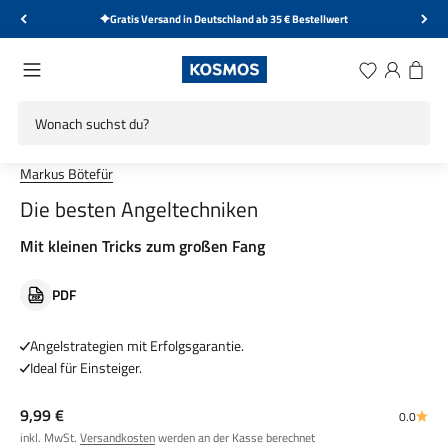
Zum Inhalt springen
Gratis Versand in Deutschland ab 35 € Bestellwert
KOSMOS Verlag
Menü
Wunschliste
Anmelden
Warenk
Markus Bötefür
Die besten Angeltechniken
Mit kleinen Tricks zum großen Fang
PDF
Angelstrategien mit Erfolgsgarantie.
Ideal für Einsteiger.
Angebot
9,99 €
0.0
inkl. MwSt.
Versandkosten
werden an der Kasse berechnet