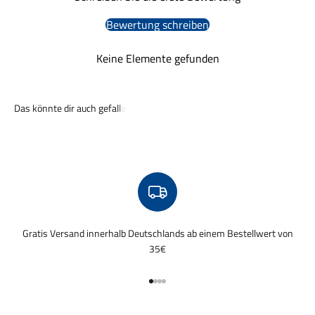
Bewertung schreiben
Keine Elemente gefunden
Gratis Versand innerhalb Deutschlands ab einem Bestellwert von
35€
Gehe zu Element 1
Gehe zu Element 2
Gehe zu Element 3
Gehe zu Element 4