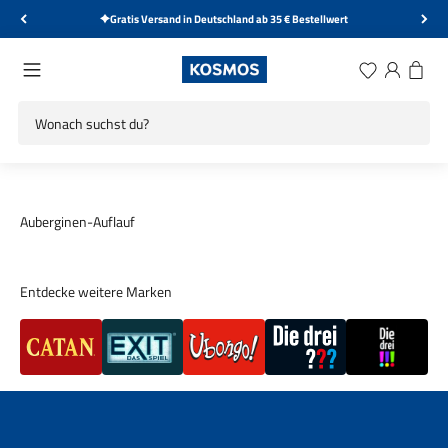
Zum Inhalt springen
Gratis Versand in Deutschland ab 35 € Bestellwert
KOSMOS Verlag
Menü
Wunschliste
Anmelden
Warenk
Auberginen-Auflauf
Entdecke weitere Marken