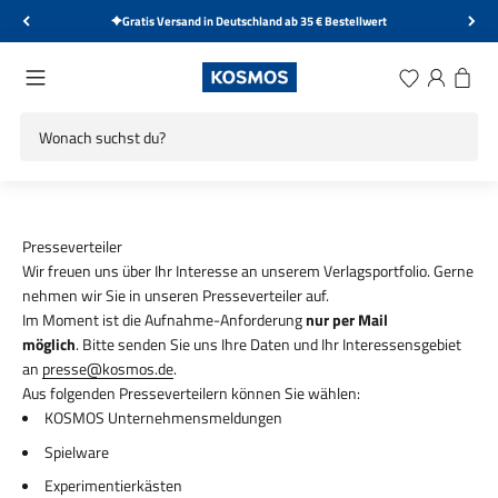
Zum Inhalt springen
Gratis Versand in Deutschland ab 35 € Bestellwert
KOSMOS Verlag
Menü
Wunschliste
Anmelden
Warenk
Presseverteiler
Wir freuen uns über Ihr Interesse an unserem Verlagsportfolio. Gerne
nehmen wir Sie in unseren Presseverteiler auf.
Im Moment ist die Aufnahme-Anforderung
nur per Mail
möglich
. Bitte senden Sie uns Ihre Daten und Ihr Interessensgebiet
an
presse@kosmos.de
.
Aus folgenden Presseverteilern können Sie wählen:
KOSMOS Unternehmensmeldungen
Spielware
Experimentierkästen