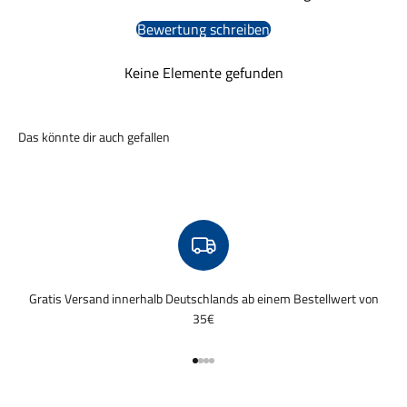
Bewertung schreiben
Keine Elemente gefunden
Gratis Versand innerhalb Deutschlands ab einem Bestellwert von
35€
Gehe zu Element 1
Gehe zu Element 2
Gehe zu Element 3
Gehe zu Element 4