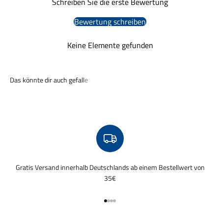
Schreiben Sie die erste Bewertung
Bewertung schreiben
Keine Elemente gefunden
Gratis Versand innerhalb Deutschlands ab einem Bestellwert von
35€
Gehe zu Element 1
Gehe zu Element 2
Gehe zu Element 3
Gehe zu Element 4