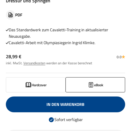
Dressur und Springen
PDF
Das Standardwerk zum Cavaletti-Training in aktualisierter
Neuausgabe.
Cavaletti-Arbeit mit Olympiasiegerin Ingrid Klimke.
Angebot
28,99 €
0.0
inkl. MwSt.
Versandkosten
werden an der Kasse berechnet
Hardcover
eBook
IN DEN WARENKORB
Sofort verfügbar