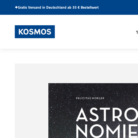
Zum Inhalt springen
Gratis Versand in Deutschland ab 35 € Bestellwert
KOSMOS Verlag