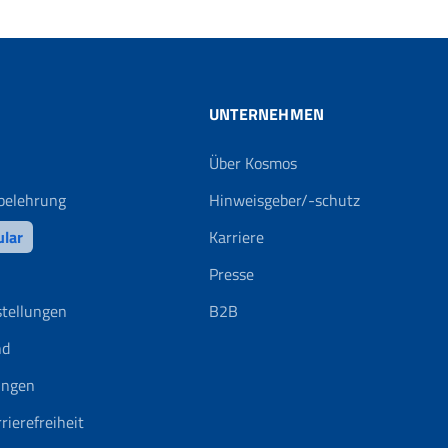
UNTERNEHMEN
Über Kosmos
belehrung
Hinweisgeber/-schutz
ular
Karriere
Presse
stellungen
B2B
nd
ungen
rierefreiheit