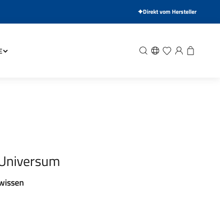
Direkt vom Hersteller
Suche
Wunschliste
Anmelden
Warenkor
E
 Universum
 wissen